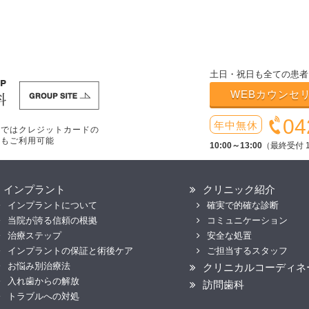
土日・祝日も全ての患者
WEBカウンセ
04
年中無休
療ではクレジットカードの
いもご利用可能
10:00～13:00
（最終受付 1
インプラント
クリニック紹介
インプラントについて
確実で的確な診断
当院が誇る信頼の根拠
コミュニケーション
治療ステップ
安全な処置
インプラントの保証と術後ケア
ご担当するスタッフ
お悩み別治療法
クリニカルコーディネ
入れ歯からの解放
訪問歯科
トラブルへの対処