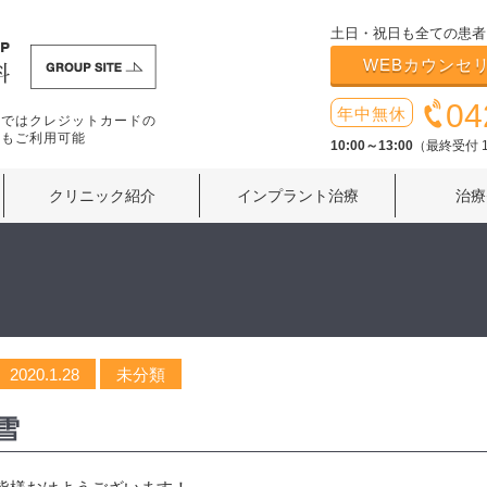
土日・祝日も全ての患者
WEBカウンセ
04
年中無休
療ではクレジットカードの
いもご利用可能
10:00～13:00
（最終受付 1
クリニック紹介
インプラント治療
治療
2020.1.28
未分類
雪