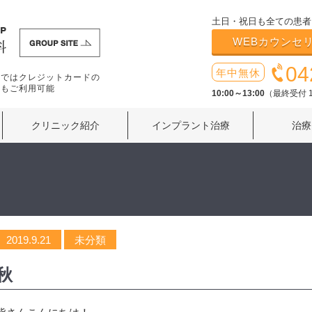
土日・祝日も全ての患者
WEBカウンセ
04
年中無休
療ではクレジットカードの
いもご利用可能
10:00～13:00
（最終受付 1
クリニック紹介
インプラント治療
治療
2019.9.21
未分類
秋