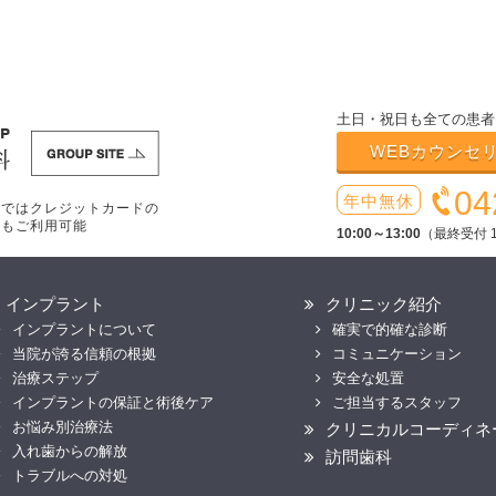
土日・祝日も全ての患者
WEBカウンセ
04
年中無休
療ではクレジットカードの
いもご利用可能
10:00～13:00
（最終受付 1
インプラント
クリニック紹介
インプラントについて
確実で的確な診断
当院が誇る信頼の根拠
コミュニケーション
治療ステップ
安全な処置
インプラントの保証と術後ケア
ご担当するスタッフ
お悩み別治療法
クリニカルコーディネ
入れ歯からの解放
訪問歯科
トラブルへの対処