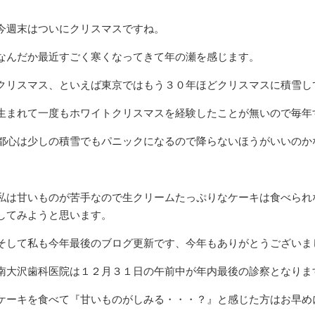
今週末はついにクリスマスですね。
なんだか最近すごく寒くなってきて年の瀬を感じます。
クリスマス、といえば東京ではもう３０年ほどクリスマスに積雪し
生まれて一度もホワイトクリスマスを経験したことが無いので毎年
都心は少しの積雪でもパニックになるので降らないほうがいいのか
私は甘いものが苦手なので生クリームたっぷりなケーキは食べられ
してみようと思います。
そして私も今年最後のブログ更新です、今年もありがとうございま
南大沢歯科医院は１２月３１日の午前中が年内最後の診察となりま
ケーキを食べて『甘いものがしみる・・・？』と感じた方はお早め