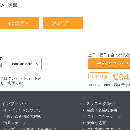
DA 阿部
前の記事へ
次の記事へ
土日・祝日も全ての患者
WEBカウンセ
04
年中無休
療ではクレジットカードの
いもご利用可能
10:00～13:00
（最終受付 1
インプラント
クリニック紹介
インプラントについて
確実で的確な診断
当院が誇る信頼の根拠
コミュニケーション
治療ステップ
安全な処置
インプラントの保証と術後ケア
ご担当するスタッフ