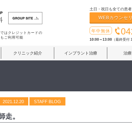
土日・祝日も全ての患者
WEBカウンセ
04
年中無休
療ではクレジットカードの
いもご利用可能
10:00～13:00
（最終受付 1
クリニック紹介
インプラント治療
治療
2021.12.20
STAFF BLOG
師走。